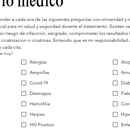
rio médico
der a cada una de las siguientes preguntas con sinceridad y n
al para mi salud y seguridad durante el tratamiento. Existen var
r riesgo de infección, sangrado, comprometer los resultados fin
cicatrización o cicatrices. Entiendo que es mi responsabilidad 
e cada cita.
zar hoy?
Alergias
Alo
Ampollas
Ama
Covid-19
Dia
Desmayos
Fieb
Hemofilia
Con
Herpes
Hipe
HIV Positivo
Enf