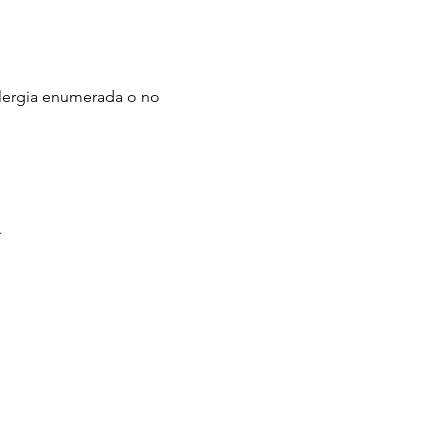
a alergia enumerada o no
.