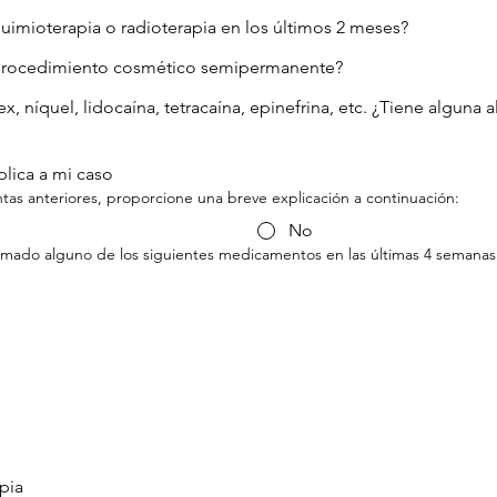
uimioterapia o radioterapia en los últimos 2 meses?
 procedimiento cosmético semipermanente?
tex, níquel, lidocaína, tetracaína, epinefrina, etc. ¿Tiene algun
lica a mi caso
ntas anteriores, proporcione una breve explicación a continuación:
No
tomado alguno de los siguientes medicamentos en las últimas 4 semanas
pia