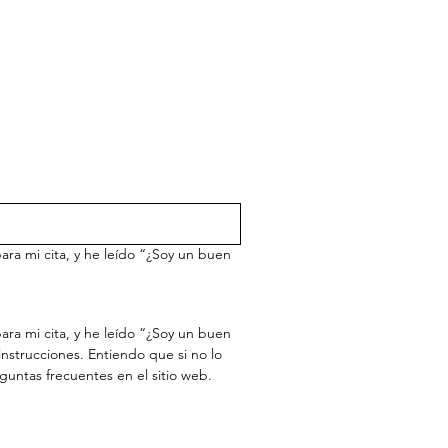
ara mi cita, y he leído “¿Soy un buen
ra mi cita, y he leído “¿Soy un buen 
nstrucciones. Entiendo que si no lo 
hago, mis posibilidades de que el procedimiento sea exitoso pueden verse comprometidas. Consulte las preguntas frecuentes en el sitio web. 