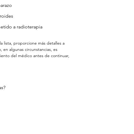
arazo
roides
tido a radioterapia
 lista, proporcione más detalles a 
 en algunas circunstancias, es 
iento del médico antes de continuar, 
as?