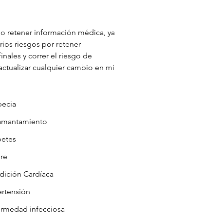
o retener información médica, ya 
ios riesgos por retener 
ales y correr el riesgo de 
actualizar cualquier cambio en mi 
pecia
mantamiento
betes
re
dición Cardíaca
rtensión
ermedad infecciosa