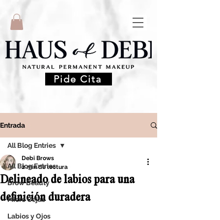
Pide Cita
Entrada
All Blog Entries
Debi Brows
All Blog Entries
2 min de lectura
Delineado de labios para una
Brow Beauty
definición duradera
Micro Cejas
Labios y Ojos