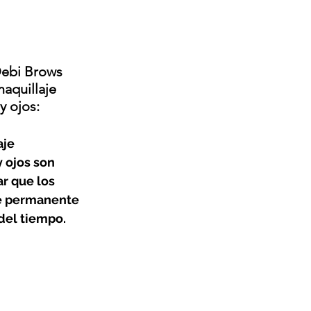
Debi Brows 
aquillaje 
y ojos:
je 
 ojos son 
r que los 
je permanente 
del tiempo.