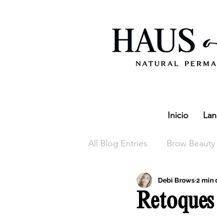
Inicio
Lan
All Blog Entries
Brow Beauty
Debi Brows
2 min 
Retoques