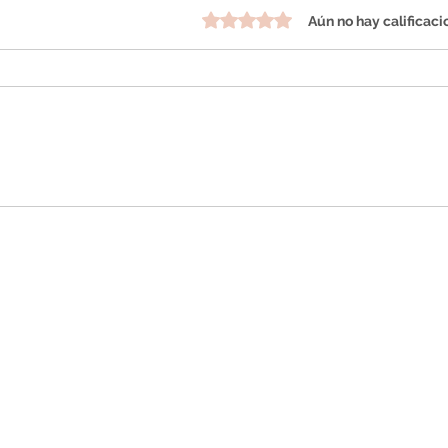
Obtuvo 0 de 5 estrellas.
Aún no hay calificaci