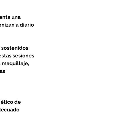
enta una 
nizan a diario 
 sostenidos 
estas sesiones 
maquillaje, 
as 
mético de 
decuado.