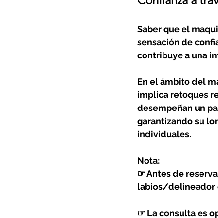
Confianza a trav
Saber que el maqui
sensación de confia
contribuye a una i
En el ámbito del m
implica retoques re
desempeñan un pape
garantizando su lon
individuales.
Nota:
☞ Antes de reservar,
labios/delineador 
☞ La consulta es op