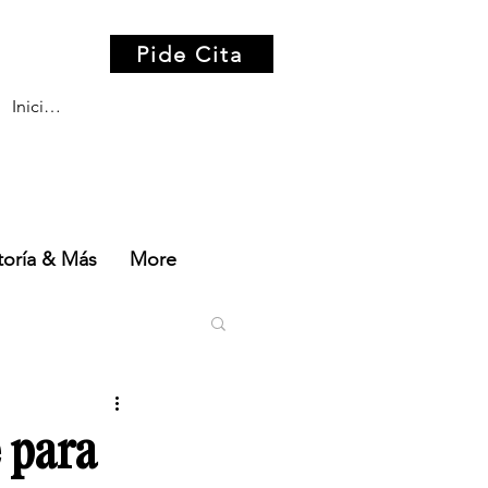
Pide Cita
Iniciar sesión
oría & Más
More
 para